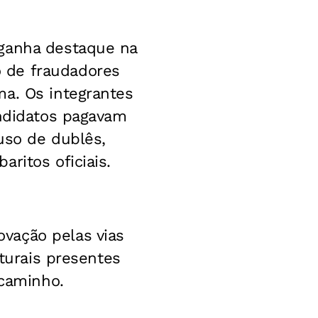
 ganha destaque na
 de fraudadores
ma. Os integrantes
andidatos pagavam
uso de dublês,
ritos oficiais.
vação pelas vias
aturais presentes
 caminho.