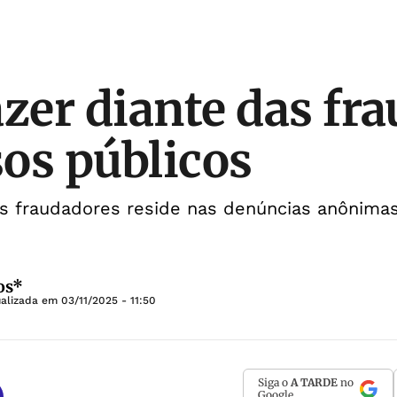
azer diante das fr
os públicos
os fraudadores reside nas denúncias anônima
os*
ualizada em
03/11/2025 - 11:50
Siga o
A TARDE
no
Google