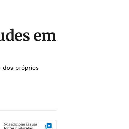
audes em
s dos próprios
Nos adicione às suas
fontes preferidas