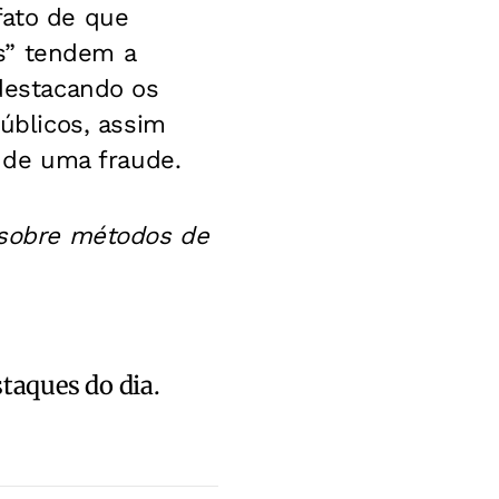
fato de que
s” tendem a
destacando os
blicos, assim
 de uma fraude.
 sobre métodos de
staques do dia.