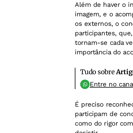
Além de haver o in
imagem, e o acomp
os externos, o con
participantes, qu
tornam-se cada vez
importância do ac
Tudo sobre
Artig
Entre no can
É preciso reconhec
participam de con
como do rigor com
desistir.