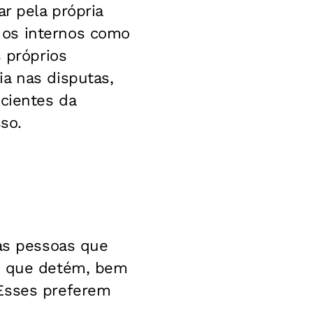
r pela própria
 os internos como
s próprios
a nas disputas,
scientes da
so.
das pessoas que
ão que detém, bem
 Esses preferem