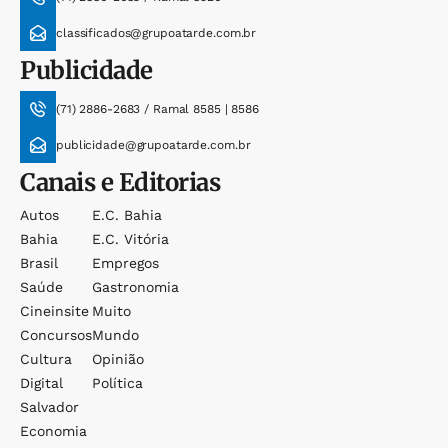
classificados@grupoatarde.com.br
Publicidade
(71) 2886-2683 / Ramal 8585 | 8586
publicidade@grupoatarde.com.br
Canais e Editorias
Autos
E.c. Bahia
Bahia
E.c. Vitória
Brasil
Empregos
Saúde
Gastronomia
Cineinsite
Muito
Concursos
Mundo
Cultura
Opinião
Digital
Política
Salvador
Economia