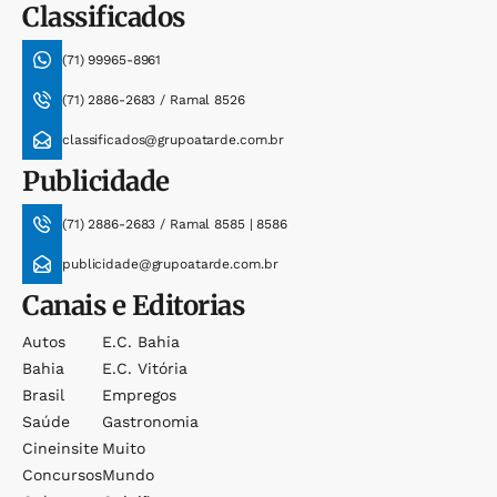
Classificados
(71) 99965-8961
(71) 2886-2683 / Ramal 8526
classificados@grupoatarde.com.br
Publicidade
(71) 2886-2683 / Ramal 8585 | 8586
publicidade@grupoatarde.com.br
Canais e Editorias
Autos
E.c. Bahia
Bahia
E.c. Vitória
Brasil
Empregos
Saúde
Gastronomia
Cineinsite
Muito
Concursos
Mundo