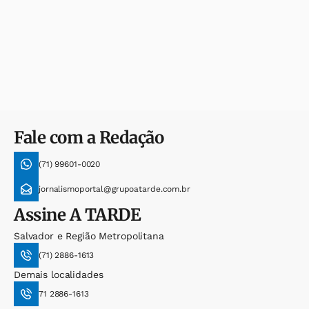
Fale com a Redação
(71) 99601-0020
jornalismoportal@grupoatarde.com.br
Assine
A TARDE
Salvador e Região Metropolitana
(71) 2886-1613
Demais localidades
71 2886-1613