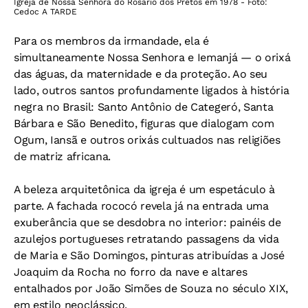
Igreja de Nossa Senhora do Rosário dos Pretos em 1978 - Foto:
Cedoc A TARDE
Para os membros da irmandade, ela é
simultaneamente Nossa Senhora e Iemanjá — o orixá
das águas, da maternidade e da proteção. Ao seu
lado, outros santos profundamente ligados à história
negra no Brasil: Santo Antônio de Categeró, Santa
Bárbara e São Benedito, figuras que dialogam com
Ogum, Iansã e outros orixás cultuados nas religiões
de matriz africana.
A beleza arquitetônica da igreja é um espetáculo à
parte. A fachada rococó revela já na entrada uma
exuberância que se desdobra no interior: painéis de
azulejos portugueses retratando passagens da vida
de Maria e São Domingos, pinturas atribuídas a José
Joaquim da Rocha no forro da nave e altares
entalhados por João Simões de Souza no século XIX,
em estilo neoclássico.