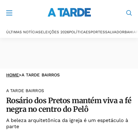
ÚLTIMAS NOTÍCIAS
ELEIÇÕES 2026
POLÍTICA
ESPORTES
SALVADOR
BAHIA
P
HOME
>
A TARDE BAIRROS
A TARDE BAIRROS
Rosário dos Pretos mantém viva a fé
negra no centro do Pelô
A beleza arquitetônica da igreja é um espetáculo à
parte