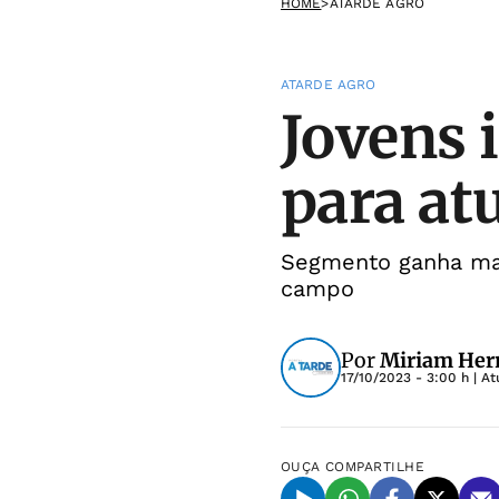
HOME
>
ATARDE AGRO
ATARDE AGRO
Jovens 
para at
Segmento ganha mai
campo
Por
Miriam He
17/10/2023 - 3:00 h
| At
OUÇA
COMPARTILHE