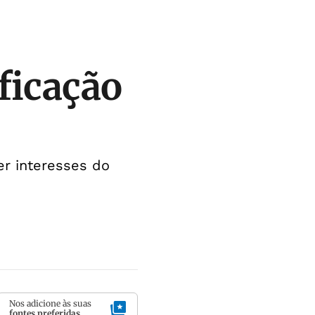
ficação
r interesses do
Nos adicione às suas
fontes preferidas