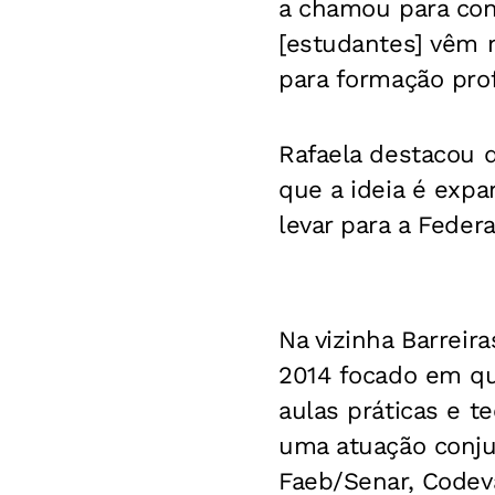
a chamou para cond
[estudantes] vêm 
para formação prof
Rafaela destacou 
que a ideia é exp
levar para a Feder
Na vizinha Barreir
2014 focado em qua
aulas práticas e t
uma atuação conjun
Faeb/Senar, Codeva