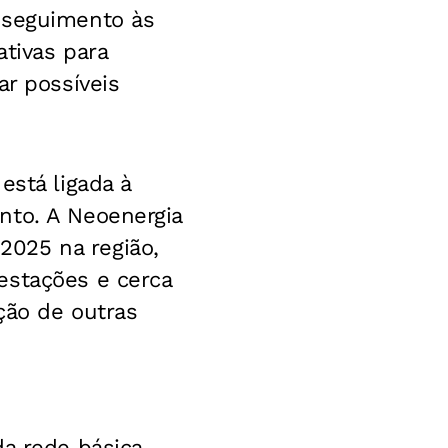
sseguimento às
ativas para
ar possíveis
está ligada à
nto. A Neoenergia
2025 na região,
estações e cerca
ção de outras
a rede básica,