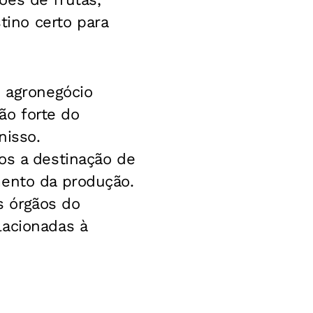
ino certo para
o agronegócio
ção forte do
nisso.
os a destinação de
mento da produção.
s órgãos do
lacionadas à