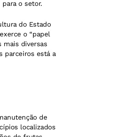
 para o setor.
cultura do Estado
, exerce o “papel
 mais diversas
 parceiros está a
 manutenção de
ípios localizados
ões de frutas,