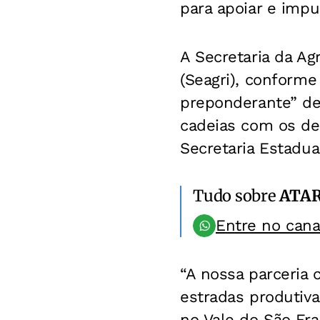
para apoiar e impul
A Secretaria da Agr
(Seagri), conforme 
preponderante” de
cadeias com os dem
Secretaria Estadual
Tudo sobre
ATA
Entre no can
“A nossa parceria
estradas produtiva
no Vale do São Fr