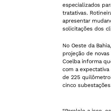
especializados pa
tratativas. Rotine
apresentar mudança
solicitações dos cli
No Oeste da Bahia,
projeção de novas
Coelba informa qu
com a expectativa
de 225 quilômetros
cinco subestações
“Paralelo a isso, 