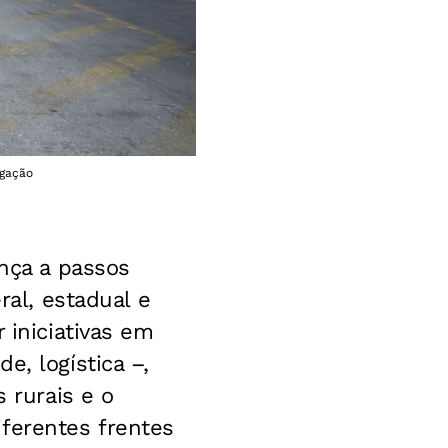
lgação
ança a passos
ral, estadual e
 iniciativas em
e, logística –,
 rurais e o
ferentes frentes