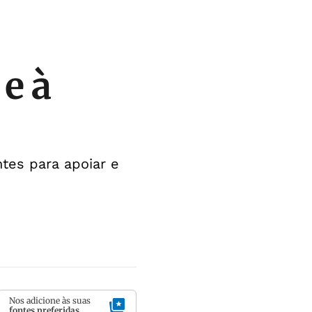
e à
ntes para apoiar e
Nos adicione às suas
fontes preferidas