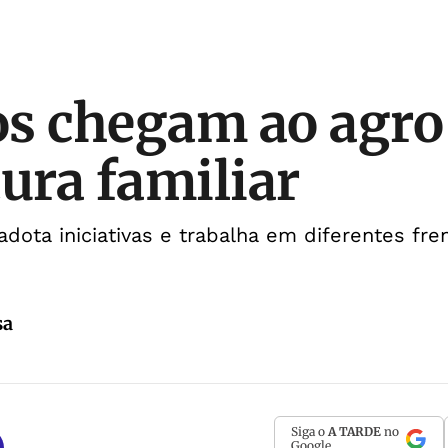
s chegam ao agro 
tura familiar
dota iniciativas e trabalha em diferentes fre
sa
Siga o
A TARDE
no
Google