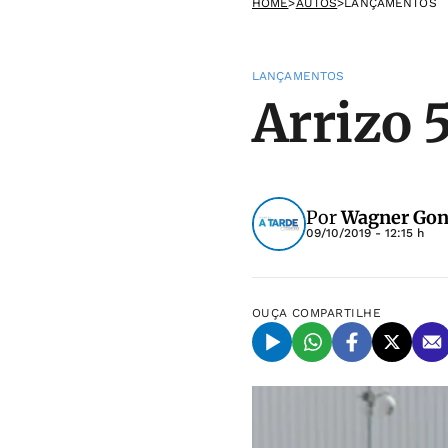
HOME
>
AUTOS
>
LANÇAMENTOS
LANÇAMENTOS
Arrizo 
Por
Wagner Gonz
09/10/2019 - 12:15 h
OUÇA
COMPARTILHE