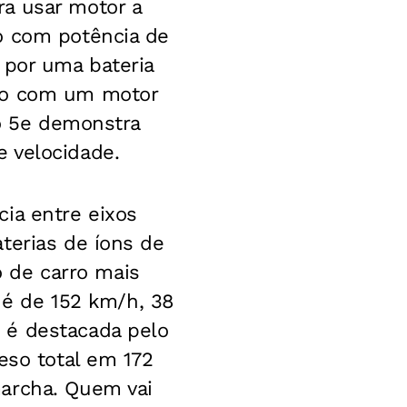
a usar motor a
o com potência de
 por uma bateria
ado com um motor
zo 5e demonstra
 velocidade.
ia entre eixos
terias de íons de
ão de carro mais
e é de 152 km/h, 38
 é destacada pelo
eso total em 172
marcha. Quem vai