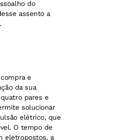
assoalho do
desse assento a
.
 compra e
nção da sua
 quatro pares e
ermite solucionar
lsão elétrico, que
óvel. O tempo de
 eletropostos, a