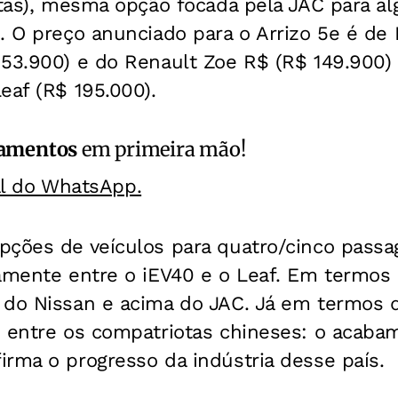
stas), mesma opção focada pela JAC para a
. O preço anunciado para o Arrizo 5e é de
153.900) e do Renault Zoe R$ (R$ 149.900)
eaf (R$ 195.000).
amentos
em primeira mão!
al do WhatsApp.
ções de veículos para quatro/cinco passag
tamente entre o iEV40 e o Leaf. Em termo
 do Nissan e acima do JAC. Já em termos d
é entre os compatriotas chineses: o acab
rma o progresso da indústria desse país.