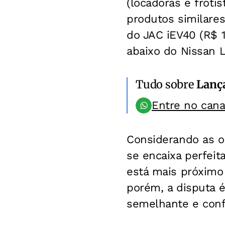
(locadoras e froti
produtos similares
do JAC iEV40 (R$ 
abaixo do Nissan L
Tudo sobre
Lanç
Entre no can
Considerando as op
se encaixa perfei
está mais próximo
porém, a disputa 
semelhante e confi