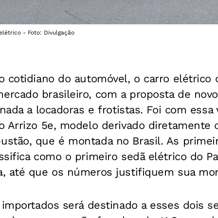
elétrico - Foto: Divulgação
 cotidiano do automóvel, o carro elétrico 
rcado brasileiro, com a proposta de nov
onada a locadoras e frotistas. Foi com essa
o Arrizo 5e, modelo derivado diretamente 
stão, que é montada no Brasil. As primei
sifica como o primeiro sedã elétrico do P
, até que os números justifiquem sua mo
e importados será destinado a esses dois 