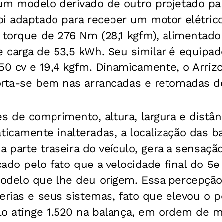
um modelo derivado de outro projetado par
oi adaptado para receber um motor elétric
 torque de 276 Nm (28,1 kgfm), alimentado
 carga de 53,5 kWh. Seu similar é equip
 150 cv e 19,4 kgfm. Dinamicamente, o Arri
orta-se bem nas arrancadas e retomadas de
 de comprimento, altura, largura e distânc
camente inalteradas, a localização das ba
da parte traseira do veículo, gera a sensaç
rçado pelo fato que a velocidade final do 5
odelo que lhe deu origem. Essa percepção
erias e seus sistemas, fato que elevou o p
lo atinge 1.520 na balança, em ordem de 