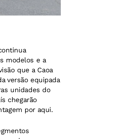
continua
os modelos e a
 visão que a Caoa
da versão equipada
ras unidades do
aís chegarão
ntagem por aqui.
segmentos