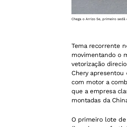
Chega o Arrizo 5e, primeiro sedã 
Tema recorrente no
movimentando o me
vetorização direci
Chery apresentou 
com motor a combu
que a empresa clas
montadas da China
O primeiro lote d