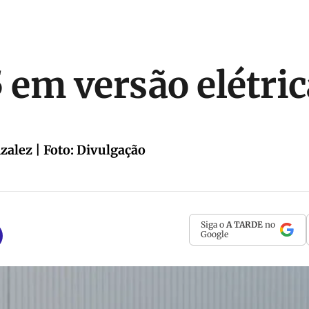
5 em versão elétri
alez | Foto: Divulgação
Siga o
A TARDE
no
Google