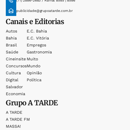
(71) 2886-2683 / Ramal 8585 | 8586
publicidade@grupoatarde.com.br
Canais e Editorias
Autos
E.c. Bahia
Bahia
E.c. Vitória
Brasil
Empregos
Saúde
Gastronomia
Cineinsite
Muito
Concursos
Mundo
Cultura
Opinião
Digital
Política
Salvador
Economia
Grupo
A TARDE
A TARDE
A TARDE FM
MASSA!