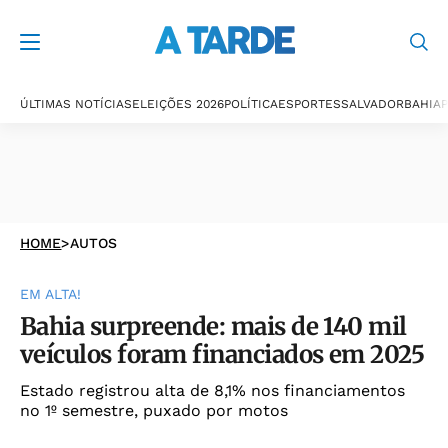
ÚLTIMAS NOTÍCIAS
ELEIÇÕES 2026
POLÍTICA
ESPORTES
SALVADOR
BAHIA
P
HOME
>
AUTOS
EM ALTA!
Bahia surpreende: mais de 140 mil
veículos foram financiados em 2025
Estado registrou alta de 8,1% nos financiamentos
no 1º semestre, puxado por motos