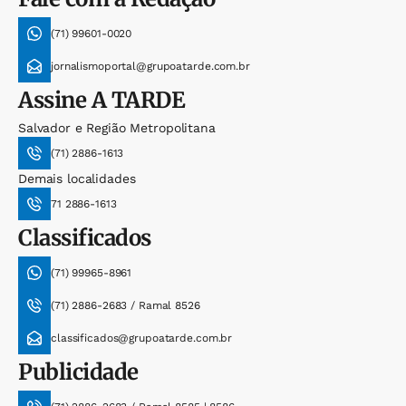
(71) 99601-0020
jornalismoportal@grupoatarde.com.br
Assine
A TARDE
Salvador e Região Metropolitana
(71) 2886-1613
Demais localidades
71 2886-1613
Classificados
(71) 99965-8961
(71) 2886-2683 / Ramal 8526
classificados@grupoatarde.com.br
Publicidade