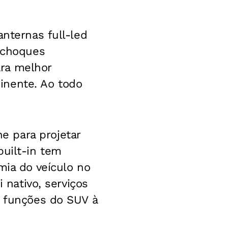
anternas full-led
a-choques
ra melhor
inente. Ao todo
 para projetar
built-in tem
mia do veículo no
 nativo, serviços
r funções do SUV à