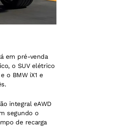
tá em pré-venda
co, o SUV elétrico
 e o BMW iX1 e
ês.
ção integral eAWD
km segundo o
empo de recarga