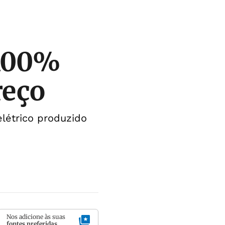
 100%
reço
elétrico produzido
Nos adicione às suas
fontes preferidas