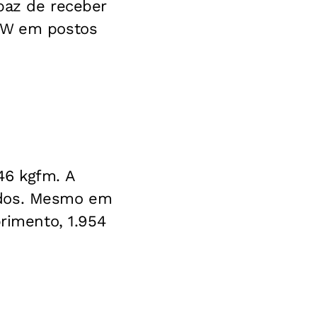
paz de receber
 kW em postos
46 kgfm. A
ndos. Mesmo em
imento, 1.954