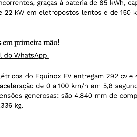
correntes, graças à bateria de 85 kWh, ca
de 22 kW em eletropostos lentos e de 150
s
em primeira mão!
al do WhatsApp.
létricos do Equinox EV entregam 292 cv e 
 aceleração de 0 a 100 km/h em 5,8 segu
ensões generosas: são 4.840 mm de compr
336 kg.