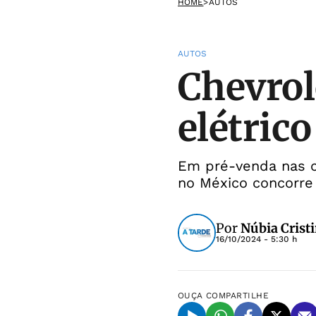
HOME
>
AUTOS
AUTOS
Chevrol
elétrico
Em pré-venda nas co
no México concorr
Por
Núbia Crist
16/10/2024 - 5:30 h
OUÇA
COMPARTILHE