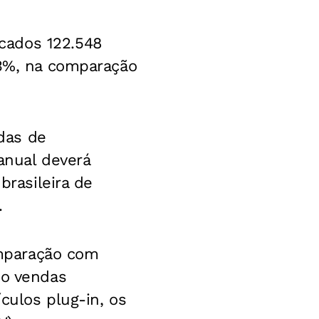
cados 122.548
13%, na comparação
das de
 anual deverá
brasileira de
.
mparação com
do vendas
ículos plug-in, os