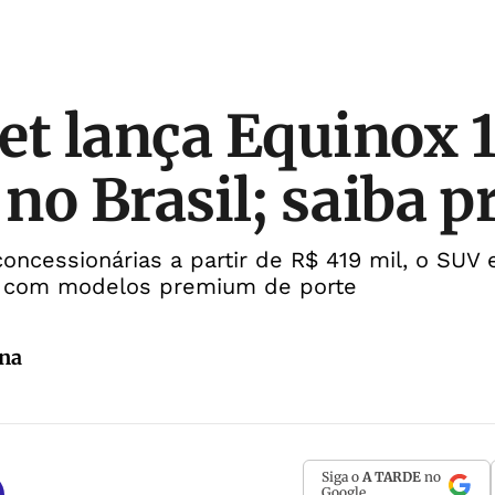
et lança Equinox
 no Brasil; saiba p
ncessionárias a partir de R$ 419 mil, o SUV 
e com modelos premium de porte
ina
Siga o
A TARDE
no
Google