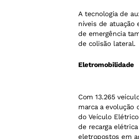
A tecnologia de a
níveis de atuação
de emergência tam
de colisão lateral.
Eletromobilidade
Com 13.265 veícul
marca a evolução d
do Veículo Elétric
de recarga elétric
eletropostos em a