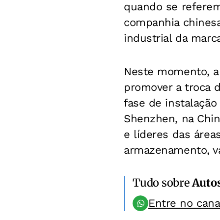
quando se referem 
companhia chinesa
industrial da marc
Neste momento, a 
promover a troca d
fase de instalaçã
Shenzhen, na China
e líderes das área
armazenamento, va
Tudo sobre
Auto
Entre no can