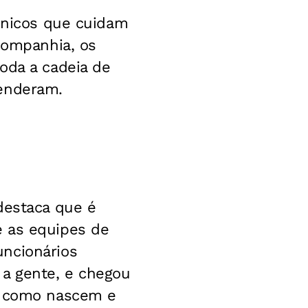
écnicos que cuidam
 companhia, os
oda a cadeia de
renderam.
destaca que é
e as equipes de
uncionários
 a gente, e chegou
o, como nascem e