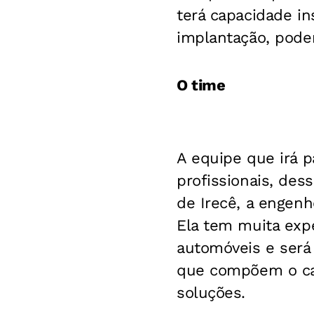
terá capacidade in
implantação, pode
O time
A equipe que irá p
profissionais, des
de Irecê, a engenh
Ela tem muita exp
automóveis e será
que compõem o car
soluções.