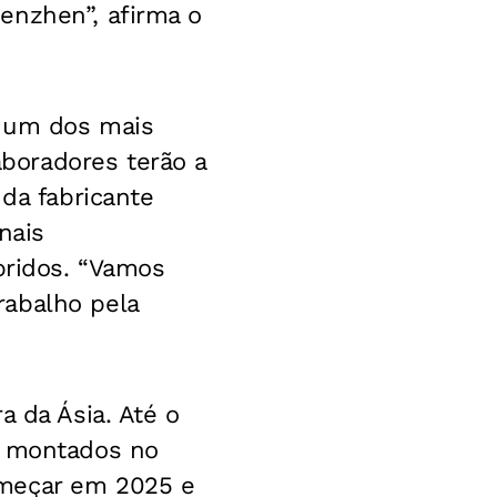
enzhen”, afirma o
á um dos mais
boradores terão a
 da fabricante
nais
bridos. “Vamos
rabalho pela
a da Ásia. Até o
r montados no
omeçar em 2025 e