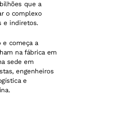
bilhões que a
ar o complexo
 e indiretos.
o e começa a
lham na fábrica em
 na sede em
stas, engenheiros
gística e
ina.