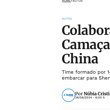
HOME
>
AUTOS
AUTOS
Colabor
Camaçar
China
Time formado por 14
embarcar para She
Por
Núbia Crist
26/06/2024 - 6:00 h