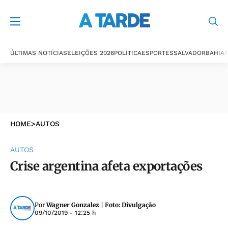
ÚLTIMAS NOTÍCIAS
ELEIÇÕES 2026
POLÍTICA
ESPORTES
SALVADOR
BAHIA
P
HOME
>
AUTOS
AUTOS
Crise argentina afeta exportações
Por
Wagner Gonzalez | Foto: Divulgação
09/10/2019 - 12:25 h