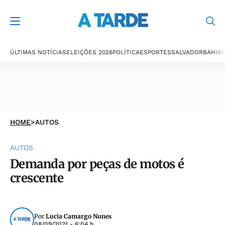
ÚLTIMAS NOTÍCIAS
ELEIÇÕES 2026
POLÍTICA
ESPORTES
SALVADOR
BAHIA
P
HOME
>
AUTOS
AUTOS
Demanda por peças de motos é
crescente
Por
Lucia Camargo Nunes
08/09/2021 - 6:04 h