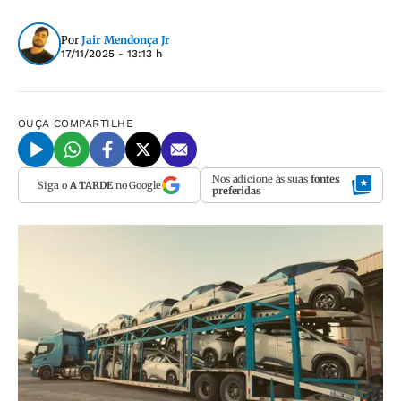
Por
Jair Mendonça Jr
17/11/2025 - 13:13 h
OUÇA
COMPARTILHE
Nos adicione às suas
fontes
Siga o
A TARDE
no Google
preferidas