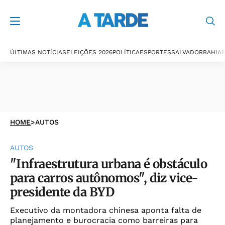
ÚLTIMAS NOTÍCIAS
ELEIÇÕES 2026
POLÍTICA
ESPORTES
SALVADOR
BAHIA
P
HOME
>
AUTOS
AUTOS
"Infraestrutura urbana é obstáculo
para carros autônomos", diz vice-
presidente da BYD
Executivo da montadora chinesa aponta falta de
planejamento e burocracia como barreiras para