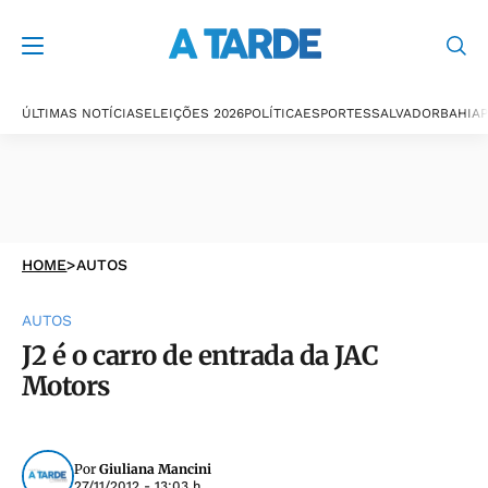
ÚLTIMAS NOTÍCIAS
ELEIÇÕES 2026
POLÍTICA
ESPORTES
SALVADOR
BAHIA
P
HOME
>
AUTOS
AUTOS
J2 é o carro de entrada da JAC
Motors
Por
Giuliana Mancini
27/11/2012 - 13:03 h