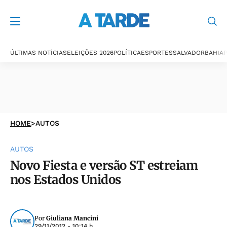
ÚLTIMAS NOTÍCIAS
ELEIÇÕES 2026
POLÍTICA
ESPORTES
SALVADOR
BAHIA
P
HOME
>
AUTOS
AUTOS
Novo Fiesta e versão ST estreiam
nos Estados Unidos
Por
Giuliana Mancini
29/11/2012 - 10:14 h