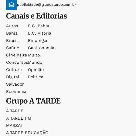
publicidade@grupoatarde.com.br
Canais e Editorias
Autos
E.c. Bahia
Bahia
E.c. Vitória
Brasil
Empregos
Saúde
Gastronomia
Cineinsite
Muito
Concursos
Mundo
Cultura
Opinião
Digital
Política
Salvador
Economia
Grupo
A TARDE
A TARDE
A TARDE FM
MASSA!
A TARDE EDUCAÇÃO