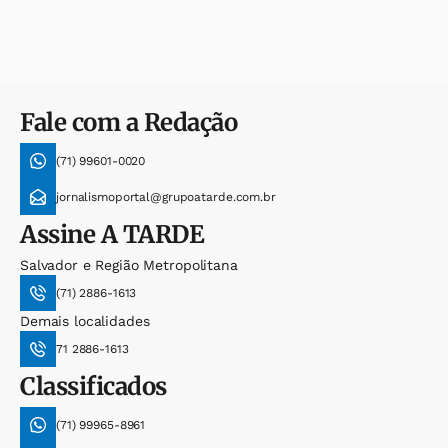
Fale com a Redação
(71) 99601-0020
jornalismoportal@grupoatarde.com.br
Assine
A TARDE
Salvador e Região Metropolitana
(71) 2886-1613
Demais localidades
71 2886-1613
Classificados
(71) 99965-8961