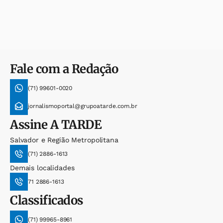
Fale com a Redação
(71) 99601-0020
jornalismoportal@grupoatarde.com.br
Assine
A TARDE
Salvador e Região Metropolitana
(71) 2886-1613
Demais localidades
71 2886-1613
Classificados
(71) 99965-8961