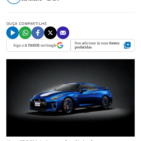
OUÇA
COMPARTILHE
Nos adicione às suas
fontes
Siga o
A TARDE
no Google
preferidas