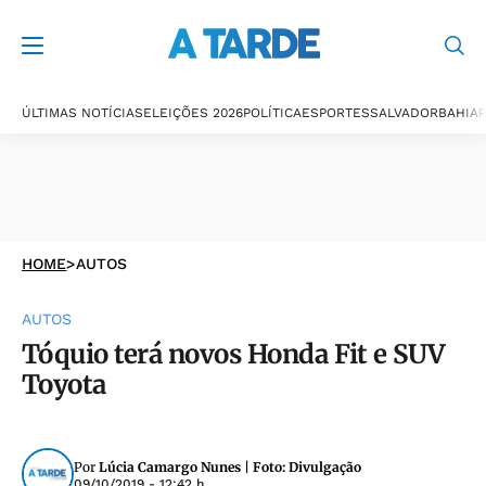
ÚLTIMAS NOTÍCIAS
ELEIÇÕES 2026
POLÍTICA
ESPORTES
SALVADOR
BAHIA
P
HOME
>
AUTOS
AUTOS
Tóquio terá novos Honda Fit e SUV
Toyota
Por
Lúcia Camargo Nunes | Foto: Divulgação
09/10/2019 - 12:42 h