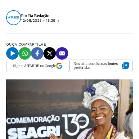
Por
Da Redação
12/06/2025 - 18:39 h
OUÇA
COMPARTILHE
Nos adicione às suas
fontes
Siga o
A TARDE
no Google
preferidas