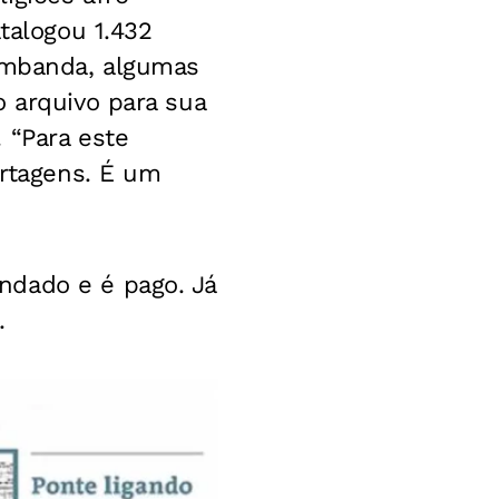
talogou 1.432
 umbanda, algumas
o arquivo para sua
 “Para este
ortagens. É um
ndado e é pago. Já
.