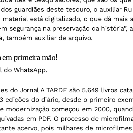
dos guardiães deste tesouro, o auxiliar Ru
 material está digitalizado, o que dá mais a
 segurança na preservação da história”, a
a, também auxiliar de arquivo.
a
em primeira mão!
al do WhatsApp.
ões do
Jornal A TARDE
são 5.649 livros cat
03 edições do diário, desde o primeiro exem
 de modernização começou em 2000, quand
quivadas em PDF. O processo de microfilm
tante acervo, pois milhares de microfilm