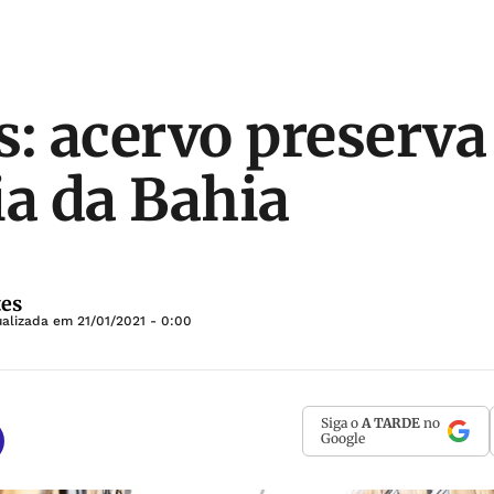
s: acervo preserva
a da Bahia
tes
tualizada em
21/01/2021 - 0:00
Siga o
A TARDE
no
Google