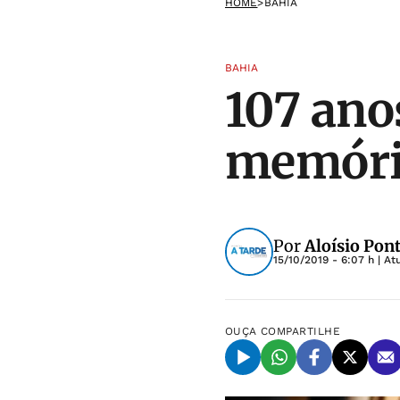
HOME
>
BAHIA
BAHIA
107 ano
memóri
Por
Aloísio Pon
15/10/2019 - 6:07 h
| A
OUÇA
COMPARTILHE