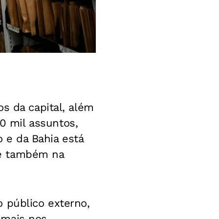
os da capital, além
 mil assuntos,
o e da Bahia está
e também na
 público externo,
 mais nos