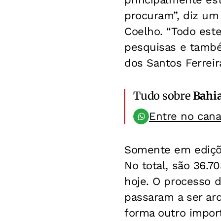
procuram”, diz um 
Coelho. “Todo este
pesquisas e também
dos Santos Ferreir
Tudo sobre
Bahi
Entre no can
Somente em ediç
No total, são 36.7
hoje. O processo
passaram a ser ar
forma outro impor