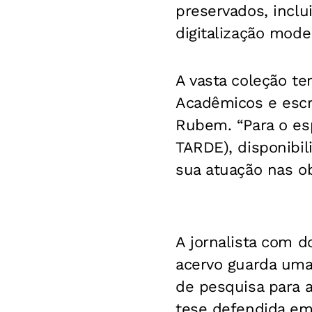
preservados, inclu
digitalização mode
A vasta coleção t
Acadêmicos e escr
Rubem. “Para o es
TARDE
), disponibi
sua atuação nas ob
A jornalista com 
acervo guarda uma 
de pesquisa para a
tese defendida em 