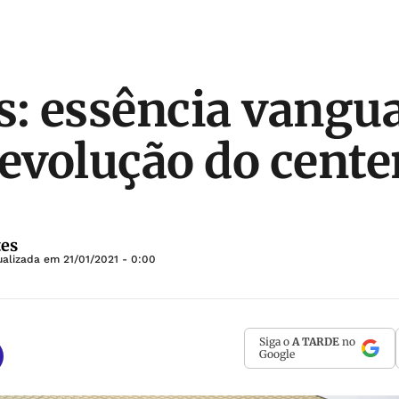
s: essência vangu
 evolução do cente
tes
tualizada em
21/01/2021 - 0:00
Siga o
A TARDE
no
Google