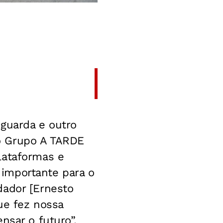
nguarda e outro
o
Grupo A TARDE
lataformas e
importante para o
dador [Ernesto
que fez nossa
nsar o futuro”,