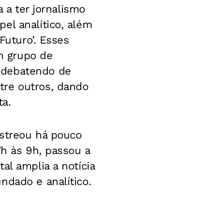
a a ter jornalismo
el analítico, além
Futuro’. Esses
m grupo de
 debatendo de
tre outros, dando
ta.
estreou há pouco
7h às 9h, passou a
al amplia a notícia
ndado e analítico.