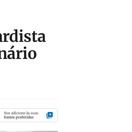
ardista
nário
Nos adicione às suas
fontes preferidas