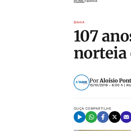
HOME
>
BAHIA
BAHIA
107 ano
norteia
Por
Aloísio Pon
15/10/2019 - 6:00 h
| A
OUÇA
COMPARTILHE