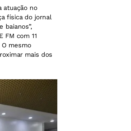
a atuação no
 física do jornal
e baianos”,
E FM
com 11
s. O mesmo
proximar mais dos