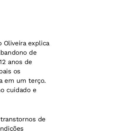
 Oliveira explica
abandono de
12 anos de
pais os
a em um terço.
no cuidado e
 transtornos de
ondições