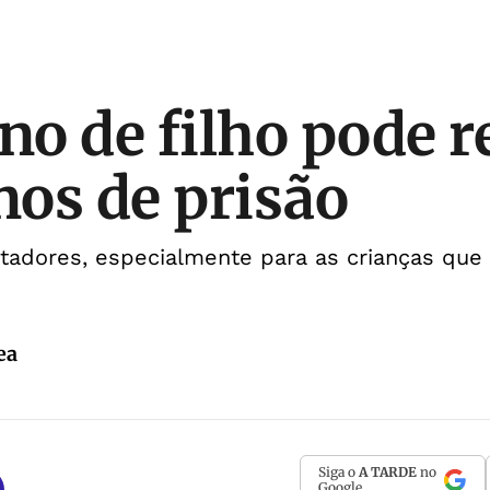
o de filho pode r
nos de prisão
tadores, especialmente para as crianças q
ea
Siga o
A TARDE
no
Google