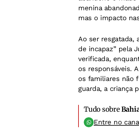
menina abandonada
mas o impacto nas
Ao ser resgatada,
de incapaz” pela J
verificada, enquan
os responsáveis. A
os familiares não
guarda, a criança 
Tudo sobre
Bahi
Entre no can