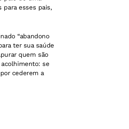
 para esses pais,
minado “abandono
para ter sua saúde
a apurar quem são
 acolhimento: se
 por cederem a