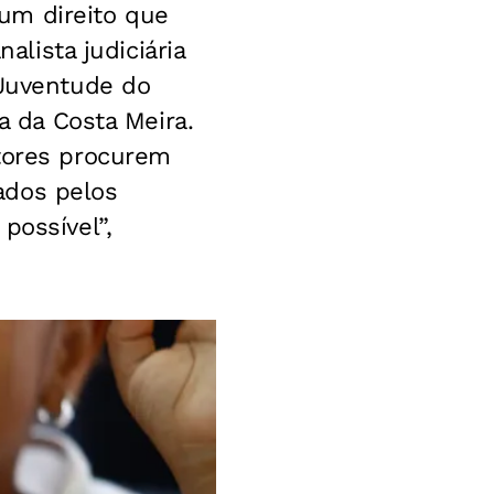
um direito que
alista judiciária
 Juventude do
a da Costa Meira.
itores procurem
ados pelos
possível”,