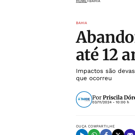
HOME
>
BAHIA
BAHIA
Abandon
até 12 a
Impactos são devas
que ocorreu
Por
Priscila Dór
03/11/2024 - 10:00 h
OUÇA
COMPARTILHE