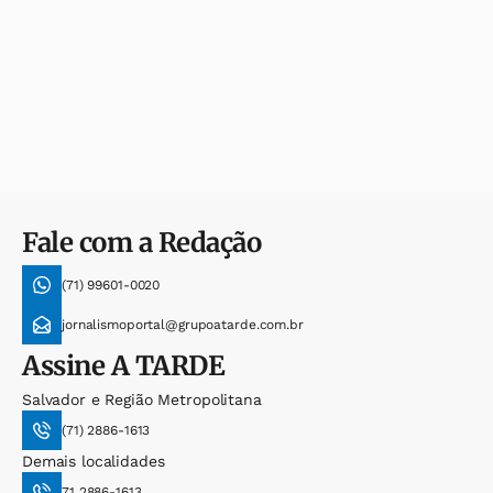
Fale com a Redação
(71) 99601-0020
jornalismoportal@grupoatarde.com.br
Assine
A TARDE
Salvador e Região Metropolitana
(71) 2886-1613
Demais localidades
71 2886-1613