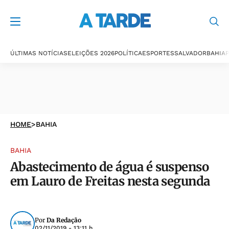
ÚLTIMAS NOTÍCIAS
ELEIÇÕES 2026
POLÍTICA
ESPORTES
SALVADOR
BAHIA
P
HOME
>
BAHIA
BAHIA
Abastecimento de água é suspenso
em Lauro de Freitas nesta segunda
Por
Da Redação
02/11/2019 - 13:11 h