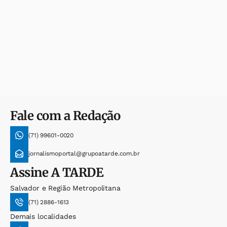
Fale com a Redação
(71) 99601-0020
jornalismoportal@grupoatarde.com.br
Assine
A TARDE
Salvador e Região Metropolitana
(71) 2886-1613
Demais localidades