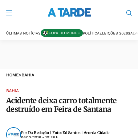
COPA DO MUNDO
ÚLTIMAS NOTÍCIAS
POLÍTICA
ELEIÇÕES 2026
SALV
HOME
>
BAHIA
BAHIA
Acidente deixa carro totalmente
destruído em Feira de Santana
Por
Da Redação | Foto: Ed Santos | Acorda Cidade
06/10/2019 - 10:38 h