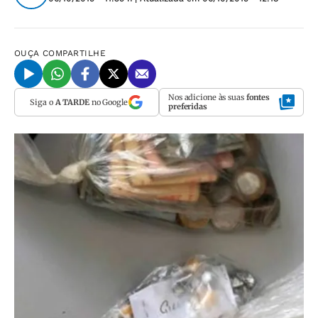
OUÇA
COMPARTILHE
Nos adicione às suas
fontes
Siga o
A TARDE
no Google
preferidas