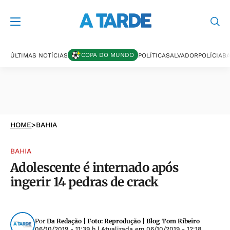
COPA DO MUNDO
ÚLTIMAS NOTÍCIAS
POLÍTICA
SALVADOR
POLÍCIA
BA
HOME
>
BAHIA
BAHIA
Adolescente é internado após
ingerir 14 pedras de crack
Por
Da Redação | Foto: Reprodução | Blog Tom Ribeiro
06/10/2019 - 11:39 h
| Atualizada em
06/10/2019 - 12:18