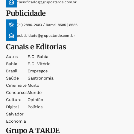
classificados@grupoatarde.com.br
Publicidade
(71) 2886-2683 / Ramal 8585 | 8586
publicidade@grupoatarde.com.br
Canais e Editorias
Autos
E.c. Bahia
Bahia
E.c. Vitória
Brasil
Empregos
Saúde
Gastronomia
Cineinsite
Muito
Concursos
Mundo
Cultura
Opinião
Digital
Política
Salvador
Economia
Grupo
A TARDE