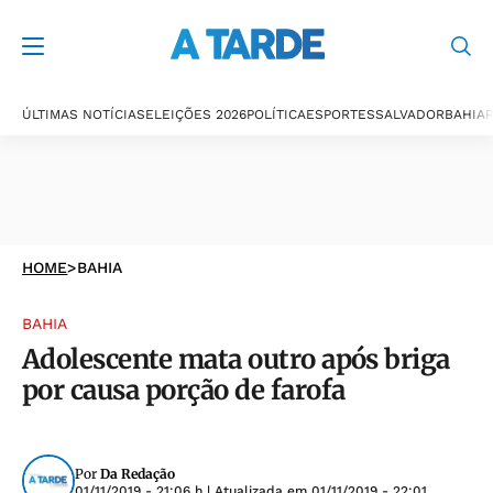
ÚLTIMAS NOTÍCIAS
ELEIÇÕES 2026
POLÍTICA
ESPORTES
SALVADOR
BAHIA
P
HOME
>
BAHIA
BAHIA
Adolescente mata outro após briga
por causa porção de farofa
Por
Da Redação
01/11/2019 - 21:06 h
| Atualizada em
01/11/2019 - 22:01