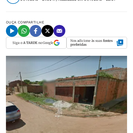
OUÇA
COMPARTILHE
Nos adicione às suas
fontes
Siga o
A TARDE
no Google
preferidas