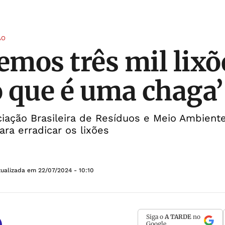
ÃO
temos três mil lixõ
 o que é uma chaga’
iação Brasileira de Resíduos e Meio Ambiente
ara erradicar os lixões
tualizada em
22/07/2024 - 10:10
Siga o
A TARDE
no
Google