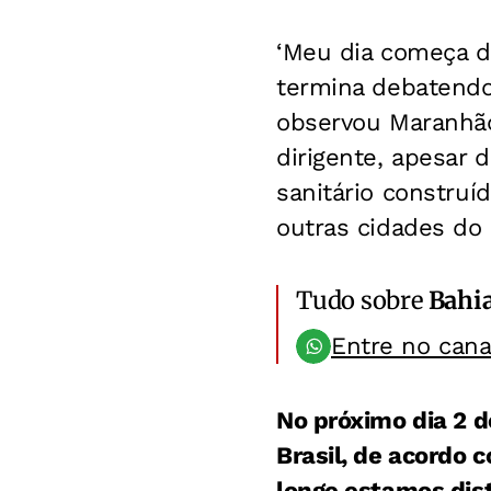
‘Meu dia começa d
termina debatendo 
observou Maranhão
dirigente, apesar 
sanitário construí
outras cidades do 
Tudo sobre
Bahi
Entre no can
No próximo dia 2 d
Brasil, de acordo 
longe estamos dist