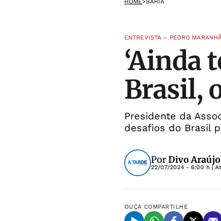
HOME
>
BAHIA
ENTREVISTA – PEDRO MARANH
‘Ainda 
Brasil,
Presidente da Assoc
desafios do Brasil p
Por
Divo Araújo
22/07/2024 - 6:00 h
| A
OUÇA
COMPARTILHE