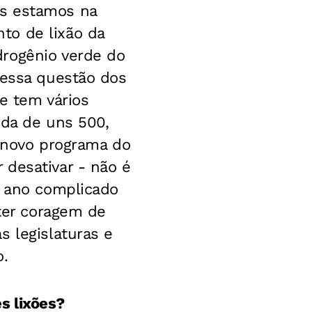
ós estamos na
to de lixão da
drogênio verde do
nessa questão dos
e tem vários
nda de uns 500,
e novo programa do
 desativar - não é
m ano complicado
 ter coragem de
s legislaturas e
o.
s lixões?