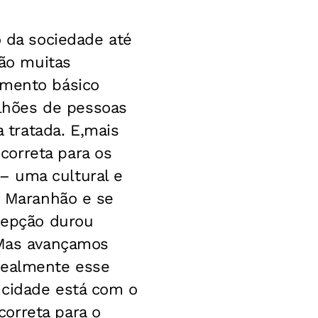
o da sociedade até
São muitas
amento básico
lhões de pessoas
tratada. E,mais
correta para os
– uma cultural e
o Maranhão e se
ncepção durou
. Mas avançamos
realmente esse
a cidade está com o
orreta para o