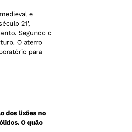
 medieval e
éculo 21’,
mento. Segundo o
turo. O aterro
boratório para
o dos lixões no
ólidos. O quão