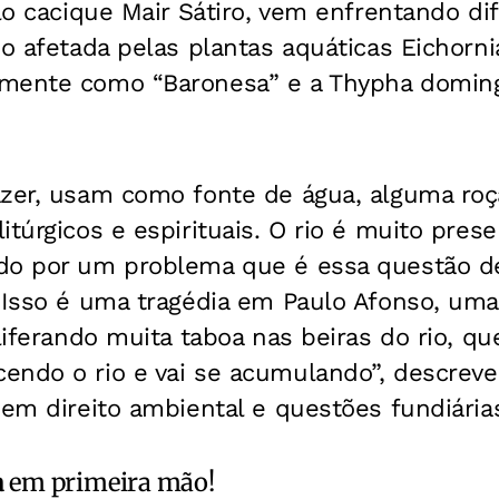
elo cacique Mair Sátiro, vem enfrentando di
io afetada pelas plantas aquáticas Eichorni
mente como “Baronesa” e a Thypha doming
azer, usam como fonte de água, alguma roç
itúrgicos e espirituais. O rio é muito pres
do por um problema que é essa questão de
 Isso é uma tragédia em Paulo Afonso, uma
oliferando muita taboa nas beiras do rio, q
endo o rio e vai se acumulando”, descrev
 em direito ambiental e questões fundiária
a
em primeira mão!