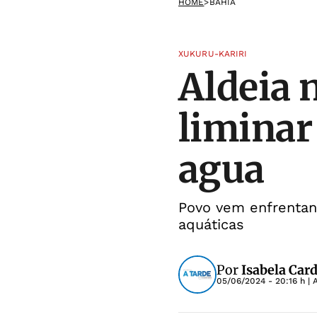
HOME
>
BAHIA
XUKURU-KARIRI
Aldeia 
liminar
agua
Povo vem enfrentand
aquáticas
Por
Isabela Car
05/06/2024 - 20:16 h
| 