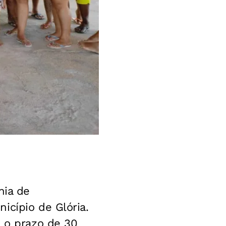
hia de
icípio de Glória.
m o prazo de 30