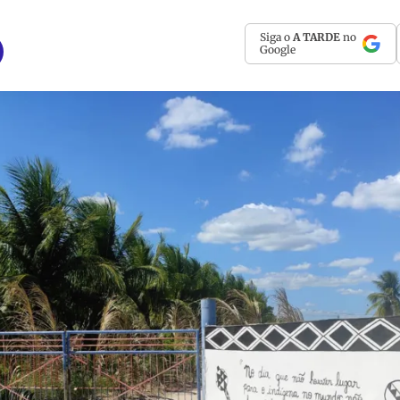
Siga o
A TARDE
no
Google