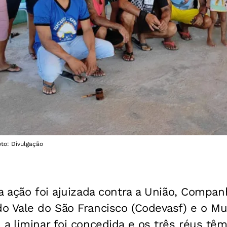
oto: Divulgação
a ação foi ajuizada contra a União, Compan
 Vale do São Francisco (Codevasf) e o Mun
a liminar foi concedida e os três réus tê