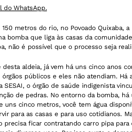
al do WhatsApp.
 150 metros do rio, no Povoado Quixaba, a 
uma bomba que liga às casas da comunidade
, não é possível que o processo seja reali
e desta aldeia, já vem há uns cinco anos 
s órgãos públicos e eles não atendiam. Há 
 SESAI, o órgão de saúde indigenista vinc
nção de pedras. No entorno da bomba, há u
e uns cinco metros, você tem água disponí
rvir para as casas e para uso cotidianos. M
ão precisa ficar contratando carro pipa pa