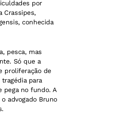
ficuldades por
a Crassipes,
ensis, conhecida
a, pesca, mas
ente. Só que a
 proliferação de
 tragédia para
ue pega no fundo. A
e o advogado Bruno
s.