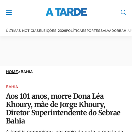
ÚLTIMAS NOTÍCIAS
ELEIÇÕES 2026
POLÍTICA
ESPORTES
SALVADOR
BAHIA
P
HOME
>
BAHIA
BAHIA
Aos 101 anos, morre Dona Léa
Khoury, mãe de Jorge Khoury,
Diretor Superintendente do Sebrae
Bahia
A família comunicou, por meio de nota, a morte da