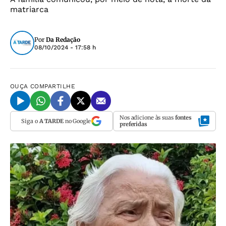
matriarca
Por
Da Redação
08/10/2024 - 17:58 h
OUÇA
COMPARTILHE
Nos adicione às suas
fontes
Siga o
A TARDE
no Google
preferidas