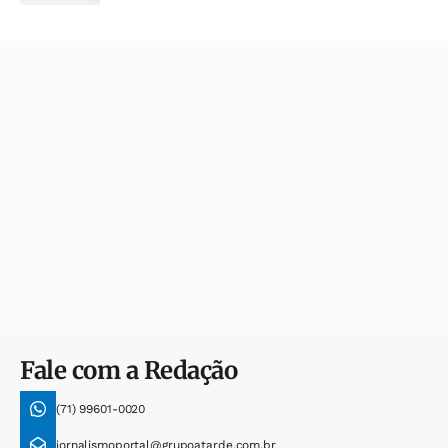
Fale com a Redação
(71) 99601-0020
jornalismoportal@grupoatarde.com.br