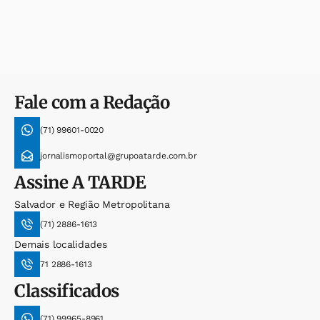
Fale com a Redação
(71) 99601-0020
jornalismoportal@grupoatarde.com.br
Assine
A TARDE
Salvador e Região Metropolitana
(71) 2886-1613
Demais localidades
71 2886-1613
Classificados
(71) 99965-8961