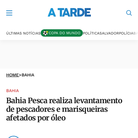
COPA DO MUNDO
ÚLTIMAS NOTÍCIAS
POLÍTICA
SALVADOR
POLÍCIA
BA
HOME
>
BAHIA
BAHIA
Bahia Pesca realiza levantamento
de pescadores e marisqueiras
afetados por óleo