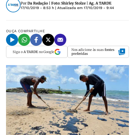
Por
Da Redação | Foto: Shirley Stolze | Ag. A TARDE
17/10/2019 - 8:53 h
| Atualizada em
17/10/2019 - 9:44
OUÇA
COMPARTILHE
Nos adicione às suas
fontes
Siga o
A TARDE
no Google
preferidas