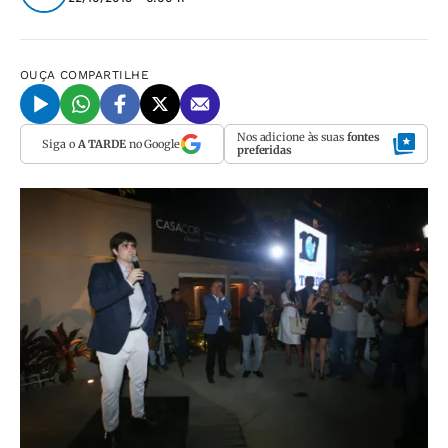
OUÇA
COMPARTILHE
Nos adicione às suas
fontes
Siga o
A TARDE
no Google
preferidas