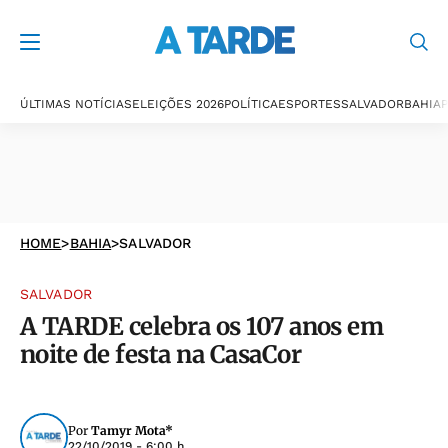
ÚLTIMAS NOTÍCIAS
ELEIÇÕES 2026
POLÍTICA
ESPORTES
SALVADOR
BAHIA
P
HOME
>
BAHIA
>
SALVADOR
SALVADOR
A TARDE celebra os 107 anos em
noite de festa na CasaCor
Por
Tamyr Mota*
22/10/2019 - 6:00 h