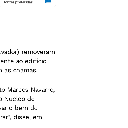
fontes preferidas
alvador) removeram
nte ao edifício
m as chamas.
to Marcos Navarro,
o Núcleo de
rvar o bem do
rar", disse, em