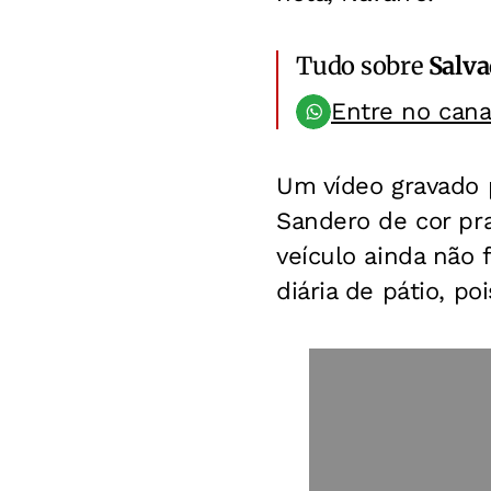
Tudo sobre
Salv
Entre no can
Um vídeo gravado 
Sandero de cor pra
veículo ainda não 
diária de pátio, p