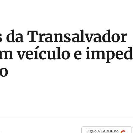
 da Transalvador
m veículo e impe
o
Siga o
A TARDE
no