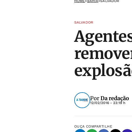
HOME
>
BAHIA
>
SALVADOR
SALVADOR
Agentes
remove
explosã
Por
Da redação
12/02/2016 - 23:19 h
OUÇA
COMPARTILHE