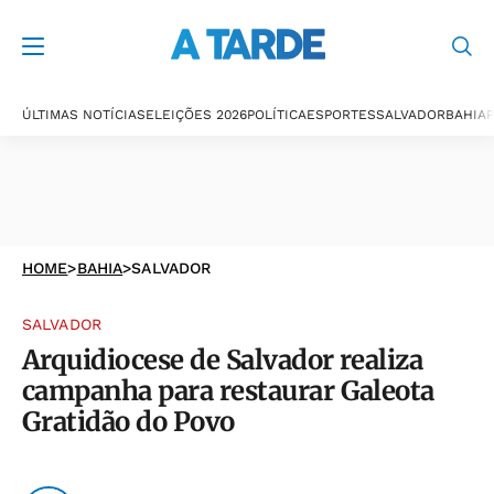
ÚLTIMAS NOTÍCIAS
ELEIÇÕES 2026
POLÍTICA
ESPORTES
SALVADOR
BAHIA
P
HOME
>
BAHIA
>
SALVADOR
SALVADOR
Arquidiocese de Salvador realiza
campanha para restaurar Galeota
Gratidão do Povo