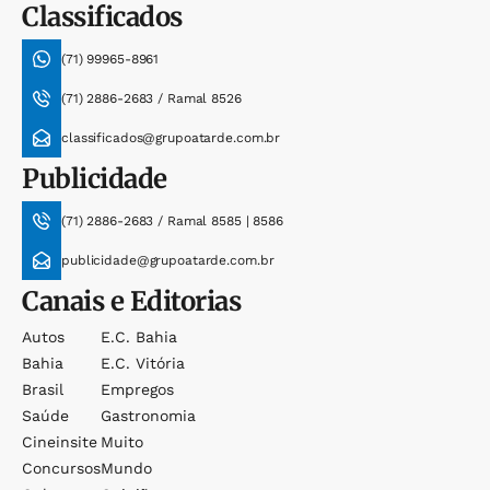
Classificados
(71) 99965-8961
(71) 2886-2683 / Ramal 8526
classificados@grupoatarde.com.br
Publicidade
(71) 2886-2683 / Ramal 8585 | 8586
publicidade@grupoatarde.com.br
Canais e Editorias
Autos
E.c. Bahia
Bahia
E.c. Vitória
Brasil
Empregos
Saúde
Gastronomia
Cineinsite
Muito
Concursos
Mundo