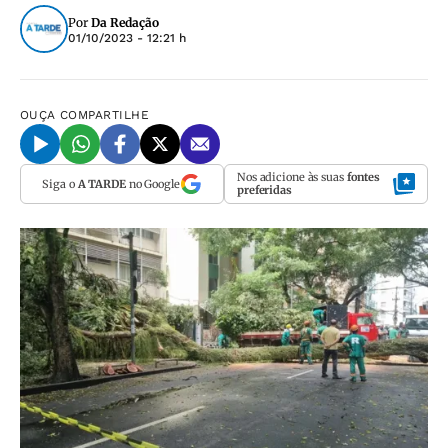
Por
Da Redação
01/10/2023 - 12:21 h
OUÇA
COMPARTILHE
Nos adicione às suas
fontes
Siga o
A TARDE
no Google
preferidas