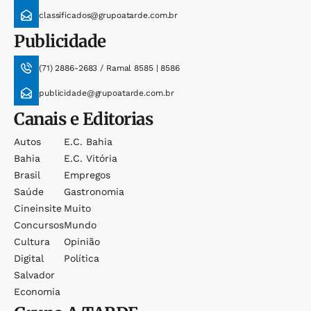
classificados@grupoatarde.com.br
Publicidade
(71) 2886-2683 / Ramal 8585 | 8586
publicidade@grupoatarde.com.br
Canais e Editorias
Autos
E.c. Bahia
Bahia
E.c. Vitória
Brasil
Empregos
Saúde
Gastronomia
Cineinsite
Muito
Concursos
Mundo
Cultura
Opinião
Digital
Política
Salvador
Economia