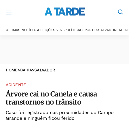
ÚLTIMAS NOTÍCIAS
ELEIÇÕES 2026
POLÍTICA
ESPORTES
SALVADOR
BAHIA
P
HOME
>
BAHIA
>
SALVADOR
ACIDENTE
Árvore cai no Canela e causa
transtornos no trânsito
Caso foi registrado nas proximidades do Campo
Grande e ninguém ficou ferido