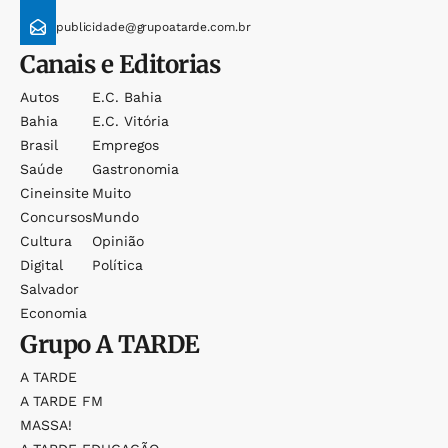
publicidade@grupoatarde.com.br
Canais e Editorias
Autos
E.c. Bahia
Bahia
E.c. Vitória
Brasil
Empregos
Saúde
Gastronomia
Cineinsite
Muito
Concursos
Mundo
Cultura
Opinião
Digital
Política
Salvador
Economia
Grupo
A TARDE
A TARDE
A TARDE FM
MASSA!