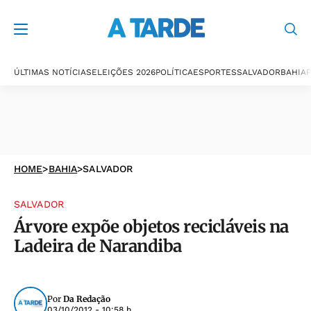
ÚLTIMAS NOTÍCIAS
ELEIÇÕES 2026
POLÍTICA
ESPORTES
SALVADOR
BAHIA
P
HOME
>
BAHIA
>
SALVADOR
SALVADOR
Árvore expõe objetos recicláveis na
Ladeira de Narandiba
Por
Da Redação
03/10/2012 - 10:58 h