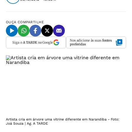
OUÇA
COMPARTILHE
Nos adicione às suas
fontes
Siga o
A TARDE
no Google
preferidas
Artista cria em árvore uma vitrine diferente em Narandiba - Foto:
Joá Souza | Ag. A TARDE