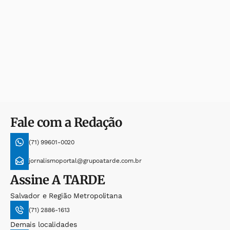
Fale com a Redação
(71) 99601-0020
jornalismoportal@grupoatarde.com.br
Assine
A TARDE
Salvador e Região Metropolitana
(71) 2886-1613
Demais localidades