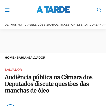
ÚLTIMAS NOTÍCIAS
ELEIÇÕES 2026
POLÍTICA
ESPORTES
SALVADOR
BAHIA
P
HOME
>
BAHIA
>
SALVADOR
SALVADOR
Audiência pública na Câmara dos
Deputados discute questões das
manchas de óleo