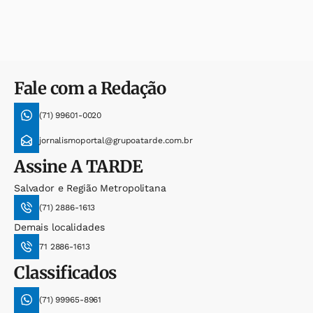
Fale com a Redação
(71) 99601-0020
jornalismoportal@grupoatarde.com.br
Assine
A TARDE
Salvador e Região Metropolitana
(71) 2886-1613
Demais localidades
71 2886-1613
Classificados
(71) 99965-8961