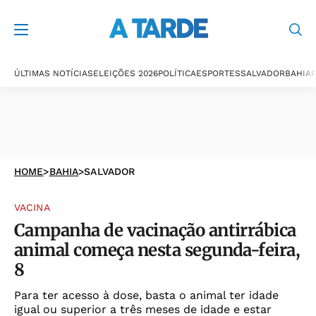
ÚLTIMAS NOTÍCIAS
ELEIÇÕES 2026
POLÍTICA
ESPORTES
SALVADOR
BAHIA
P
HOME
>
BAHIA
>
SALVADOR
VACINA
Campanha de vacinação antirrábica
animal começa nesta segunda-feira,
8
Para ter acesso à dose, basta o animal ter idade
igual ou superior a três meses de idade e estar