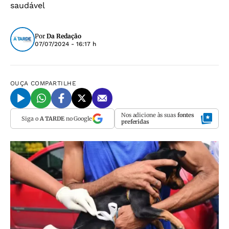
saudável
Por
Da Redação
07/07/2024 - 16:17 h
OUÇA
COMPARTILHE
Nos adicione às suas
fontes
Siga o
A TARDE
no Google
preferidas