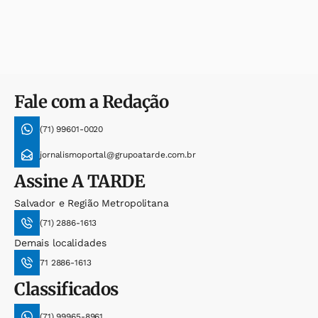
Fale com a Redação
(71) 99601-0020
jornalismoportal@grupoatarde.com.br
Assine
A TARDE
Salvador e Região Metropolitana
(71) 2886-1613
Demais localidades
71 2886-1613
Classificados
(71) 99965-8961