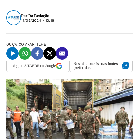
Por
Da Redação
11/05/2024 - 13:16 h
OUÇA
COMPARTILHE
Nos adicione às suas
fontes
Siga o
A TARDE
no Google
preferidas