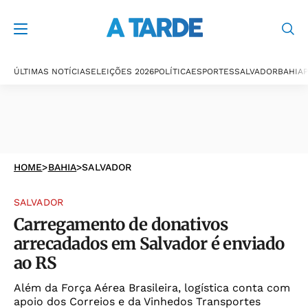
ÚLTIMAS NOTÍCIAS
ELEIÇÕES 2026
POLÍTICA
ESPORTES
SALVADOR
BAHIA
P
HOME
>
BAHIA
>
SALVADOR
SALVADOR
Carregamento de donativos
arrecadados em Salvador é enviado
ao RS
Além da Força Aérea Brasileira, logística conta com
apoio dos Correios e da Vinhedos Transportes