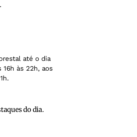
.
restal até o dia
s 16h às 22h, aos
1h.
staques do dia.