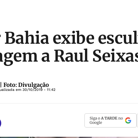
 Bahia exibe escu
gem a Raul Seixa
| Foto: Divulgação
tualizada em
30/10/2019 - 11:42
Siga o
A TARDE
no
Google