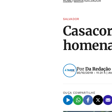
HOME
>
BAHIA
>
SALVADOR
SALVADOR
Casacor
homena
Por
Da Redação 
30/10/2019 - 11:31 h
| A
OUÇA
COMPARTILHE