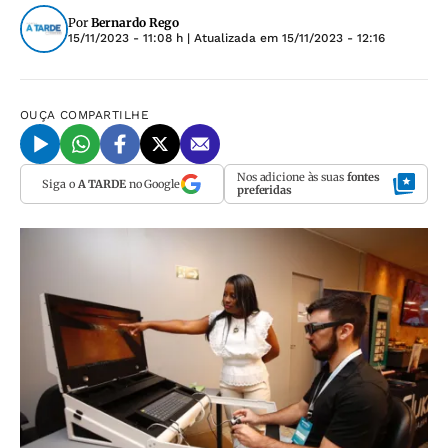
Por
Bernardo Rego
15/11/2023 - 11:08 h
| Atualizada em
15/11/2023 - 12:16
OUÇA
COMPARTILHE
Nos adicione às suas
fontes
Siga o
A TARDE
no Google
preferidas