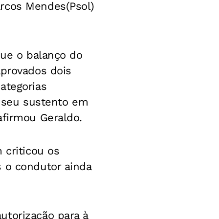
arcos Mendes(Psol)
que o balanço do
aprovados dois
ategorias
o seu sustento em
afirmou Geraldo.
 criticou os
s o condutor ainda
utorização para à