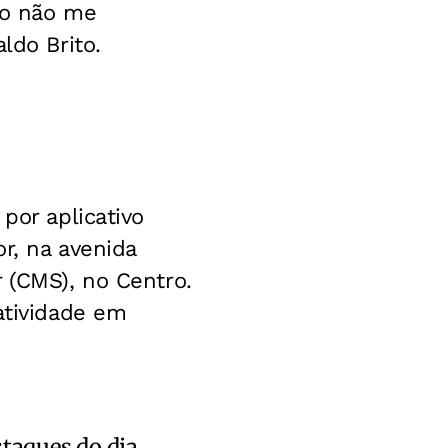
to não me
ldo Brito.
por aplicativo
r, na avenida
 (CMS), no Centro.
atividade em
staques do dia.