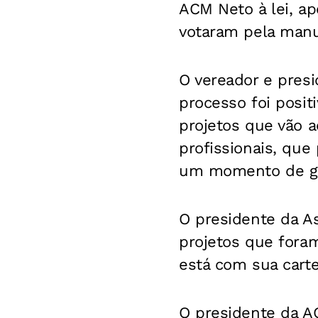
ACM Neto à lei, a
votaram pela man
O vereador e presi
processo foi posit
projetos que vão a
profissionais, que
um momento de grav
O presidente da As
projetos que fora
está com sua cartei
O presidente da A