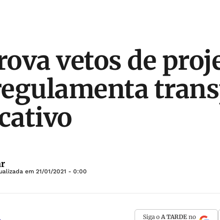
ova vetos de proj
 regulamenta tran
cativo
ar
tualizada em
21/01/2021 - 0:00
Siga o
A TARDE
no