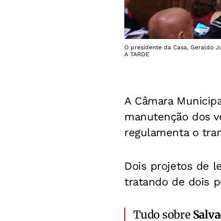
O presidente da Casa, Geraldo Jun
A TARDE
A Câmara Municipal
manutenção dos ve
regulamenta o tran
Dois projetos de l
tratando de dois 
Tudo sobre
Salv