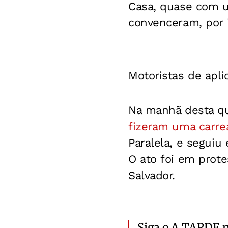
Casa, quase com un
convenceram, por i
Motoristas de apli
Na manhã desta qua
fizeram uma carre
Paralela, e seguiu
O ato foi em prote
Salvador.
Siga o A TARDE 