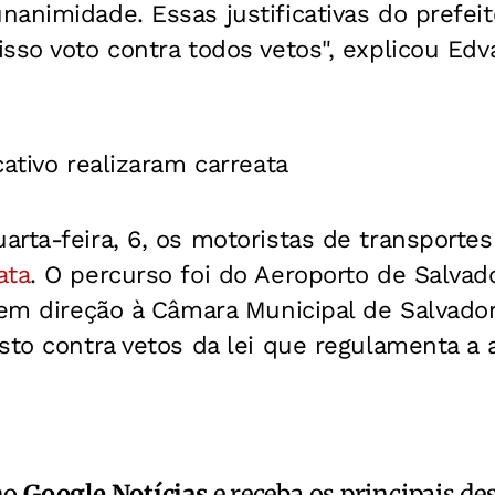
animidade. Essas justificativas do prefei
sso voto contra todos vetos", explicou Edva
cativo realizaram carreata
rta-feira, 6, os motoristas de transportes 
ata
. O percurso foi do Aeroporto de Salvado
 em direção à Câmara Municipal de Salvador
sto contra vetos da lei que regulamenta a 
no
Google Notícias
e receba os principais de