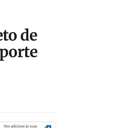
eto de
sporte
Nos adicione às suas