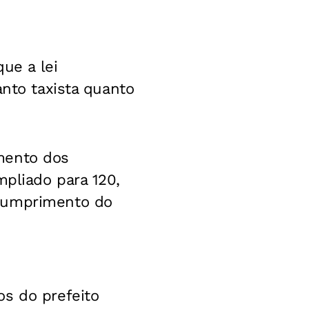
que a lei
anto taxista quanto
mento dos
mpliado para 120,
 cumprimento do
os do prefeito