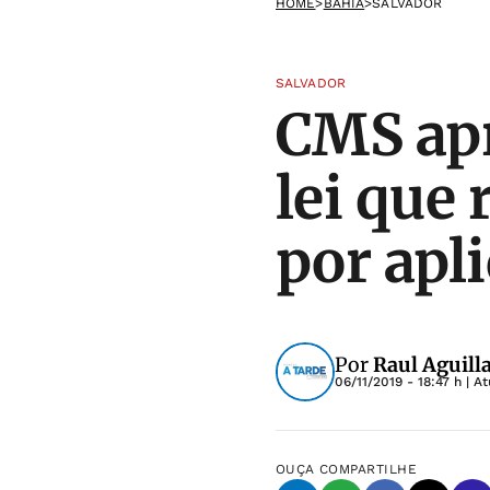
HOME
>
BAHIA
>
SALVADOR
SALVADOR
CMS apr
lei que
por apli
Por
Raul Aguill
06/11/2019 - 18:47 h
| A
OUÇA
COMPARTILHE