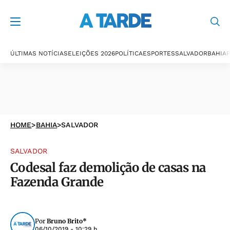
ÚLTIMAS NOTÍCIAS
ELEIÇÕES 2026
POLÍTICA
ESPORTES
SALVADOR
BAHIA
P
HOME
>
BAHIA
>
SALVADOR
SALVADOR
Codesal faz demolição de casas na
Fazenda Grande
Por
Bruno Brito*
06/10/2019 - 10:29 h