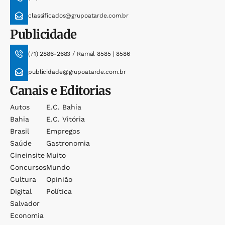
classificados@grupoatarde.com.br
Publicidade
(71) 2886-2683 / Ramal 8585 | 8586
publicidade@grupoatarde.com.br
Canais e Editorias
Autos
E.c. Bahia
Bahia
E.c. Vitória
Brasil
Empregos
Saúde
Gastronomia
Cineinsite
Muito
Concursos
Mundo
Cultura
Opinião
Digital
Política
Salvador
Economia