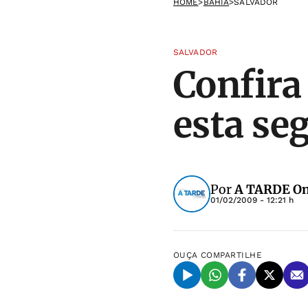
HOME
>
BAHIA
>
SALVADOR
SALVADOR
Confira
esta se
Por
A TARDE On
01/02/2009 - 12:21 h
OUÇA
COMPARTILHE