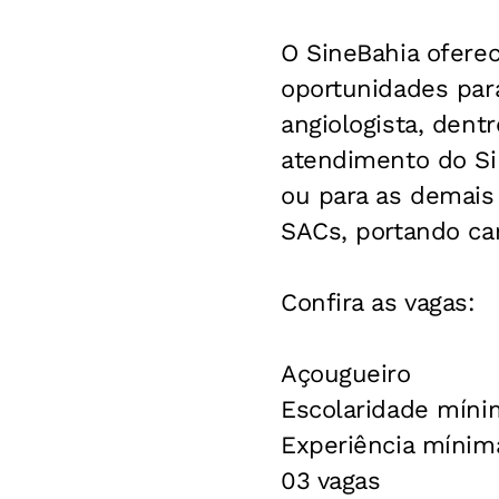
O SineBahia ofere
oportunidades para
angiologista, dent
atendimento do Sin
ou para as demais
SACs, portando car
Confira as vagas:
Açougueiro
Escolaridade mínim
Experiência míni
03 vagas