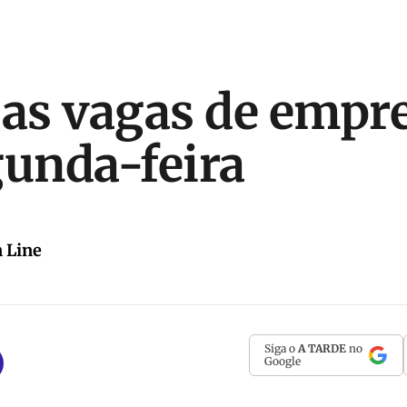
 as vagas de empr
gunda-feira
 Line
Siga o
A TARDE
no
Google