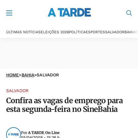
ÚLTIMAS NOTÍCIAS
ELEIÇÕES 2026
POLÍTICA
ESPORTES
SALVADOR
BAHIA
P
HOME
>
BAHIA
>
SALVADOR
SALVADOR
Confira as vagas de emprego para
esta segunda-feira no SineBahia
Por
A TARDE On Line
05/04/2009 - 15:36 h