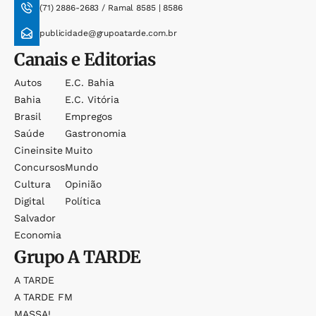
(71) 2886-2683 / Ramal 8585 | 8586
publicidade@grupoatarde.com.br
Canais e Editorias
Autos
E.c. Bahia
Bahia
E.c. Vitória
Brasil
Empregos
Saúde
Gastronomia
Cineinsite
Muito
Concursos
Mundo
Cultura
Opinião
Digital
Política
Salvador
Economia
Grupo
A TARDE
A TARDE
A TARDE FM
MASSA!