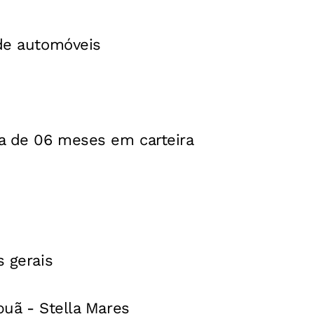
 de automóveis
a de 06 meses em carteira
s gerais
puã - Stella Mares