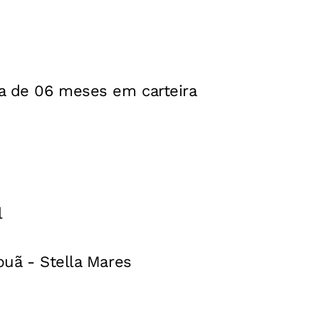
a de 06 meses em carteira
l
puã - Stella Mares