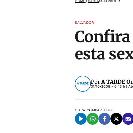
HOME
>
BAHIA
>
SALVADOR
SALVADOR
Confira
esta se
Por
A TARDE On
31/10/2008 - 6:43 h
| At
OUÇA
COMPARTILHE