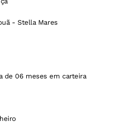
nça
puã - Stella Mares
a de 06 meses em carteira
heiro