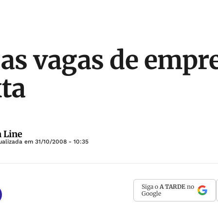
 as vagas de empr
xta
 Line
ualizada em
31/10/2008 - 10:35
Siga o
A TARDE
no
Google