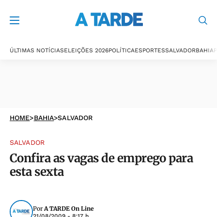
ÚLTIMAS NOTÍCIAS
ELEIÇÕES 2026
POLÍTICA
ESPORTES
SALVADOR
BAHIA
P
HOME
>
BAHIA
>
SALVADOR
SALVADOR
Confira as vagas de emprego para
esta sexta
Por
A TARDE On Line
21/08/2009 - 8:17 h