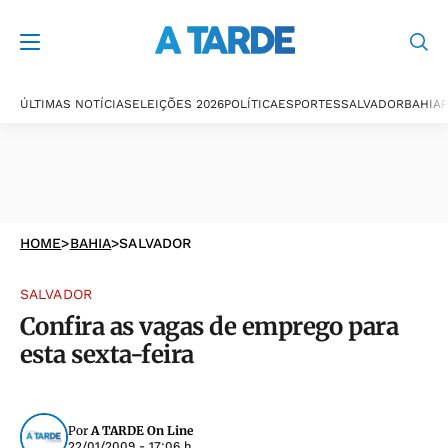
ÚLTIMAS NOTÍCIAS
ELEIÇÕES 2026
POLÍTICA
ESPORTES
SALVADOR
BAHIA
P
HOME
>
BAHIA
>
SALVADOR
SALVADOR
Confira as vagas de emprego para
esta sexta-feira
Por
A TARDE On Line
22/01/2009 - 17:06 h